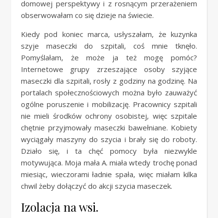
domowej perspektywy i z rosnącym przerażeniem
obserwowałam co się dzieje na świecie.
Kiedy pod koniec marca, usłyszałam, że kuzynka
szyje maseczki do szpitali, coś mnie tknęło.
Pomyślałam, że może ja też mogę pomóc?
Internetowe grupy zrzeszające osoby szyjące
maseczki dla szpitali, rosły z godziny na godzinę. Na
portalach społecznościowych można było zauważyć
ogólne poruszenie i mobilizację. Pracownicy szpitali
nie mieli środków ochrony osobistej, więc szpitale
chętnie przyjmowały maseczki bawełniane. Kobiety
wyciągały maszyny do szycia i brały się do roboty.
Działo się, i ta chęć pomocy była niezwykle
motywująca. Moja mała A. miała wtedy trochę ponad
miesiąc, wieczorami ładnie spała, więc miałam kilka
chwil żeby dołączyć do akcji szycia maseczek.
Izolacja na wsi.