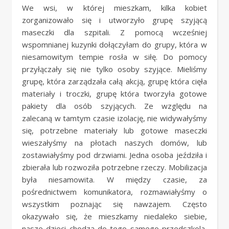
We wsi, w której mieszkam, kilka kobiet
zorganizowało się i utworzyło grupę szyjącą
maseczki dla szpitali. Z pomocą wcześniej
wspomnianej kuzynki dołączyłam do grupy, która w
niesamowitym tempie rosła w siłę. Do pomocy
przyłączały się nie tylko osoby szyjące. Mieliśmy
grupę, która zarządzała całą akcją, grupę która cięła
materiały i troczki, grupę która tworzyła gotowe
pakiety dla osób szyjących. Ze względu na
zalecaną w tamtym czasie izolację, nie widywałyśmy
się, potrzebne materiały lub gotowe maseczki
wieszałyśmy na płotach naszych domów, lub
zostawiałyśmy pod drzwiami. Jedna osoba jeździła i
zbierała lub rozwoziła potrzebne rzeczy. Mobilizacja
była niesamowita. W między czasie, za
pośrednictwem komunikatora, rozmawiałyśmy o
wszystkim poznając się nawzajem. Często
okazywało się, że mieszkamy niedaleko siebie,
nasze dzieci chodzą do tego samego przedszkola,