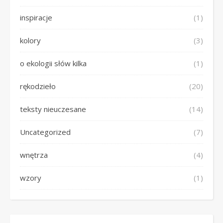
inspiracje
(1)
kolory
(3)
o ekologii słów kilka
(1)
rękodzieło
(20)
teksty nieuczesane
(14)
Uncategorized
(7)
wnętrza
(4)
wzory
(1)