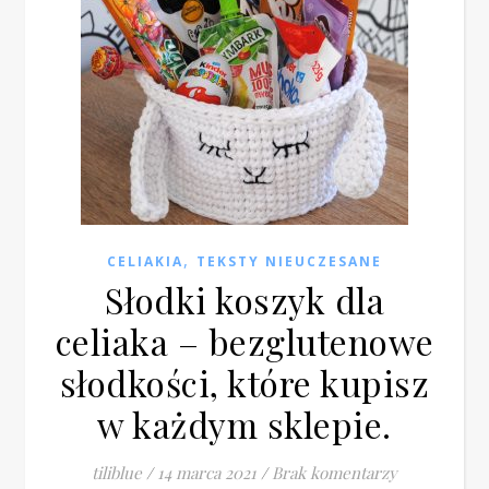
,
CELIAKIA
TEKSTY NIEUCZESANE
Słodki koszyk dla
celiaka – bezglutenowe
słodkości, które kupisz
w każdym sklepie.
tiliblue
/
14 marca 2021
/
Brak komentarzy