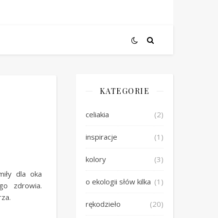
KATEGORIE
celiakia
(2)
inspiracje
(1)
kolory
(3)
iły dla oka
o ekologii słów kilka
(1)
go zdrowia.
za.
rękodzieło
(20)